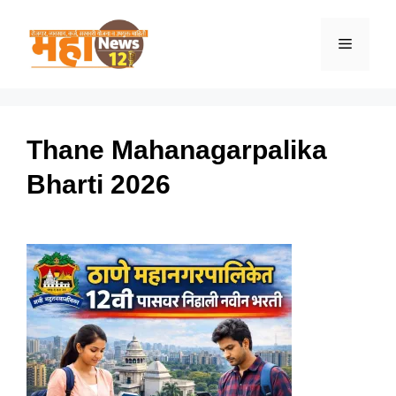
Skip
to
Menu
content
Thane Mahanagarpalika
Bharti 2026