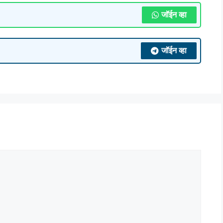
जॉईन व्हा
जॉईन व्हा