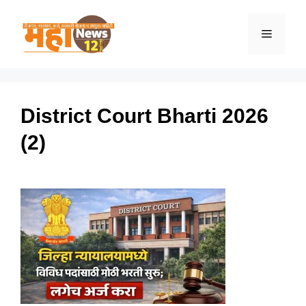
Skip
to
Menu
content
District Court Bharti 2026
(2)