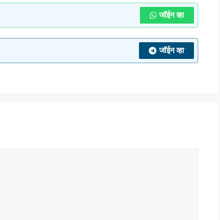
जॉईन व्हा
जॉईन व्हा