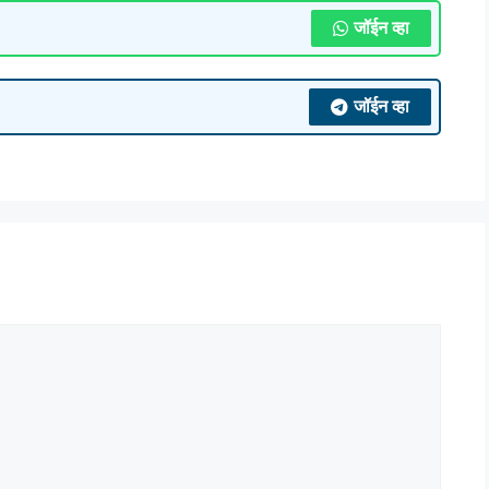
जॉईन व्हा
जॉईन व्हा