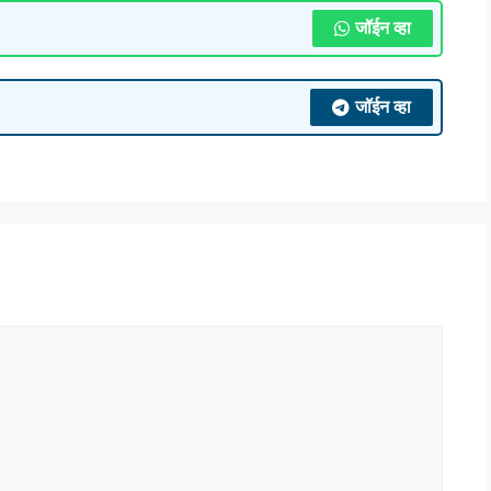
जॉईन व्हा
जॉईन व्हा