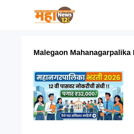
Skip
to
content
Malegaon Mahanagarpalika 