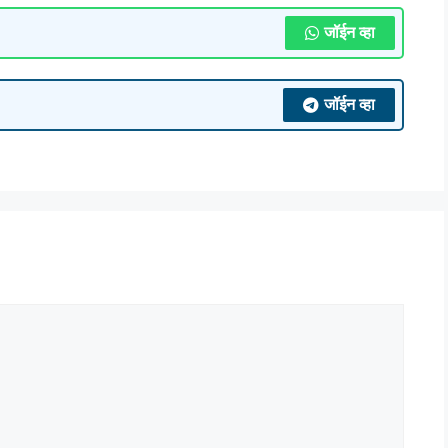
जॉईन व्हा
जॉईन व्हा