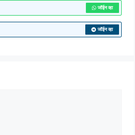
जॉईन व्हा
जॉईन व्हा