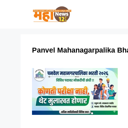
Skip
to
content
Panvel Mahanagarpalika Bha