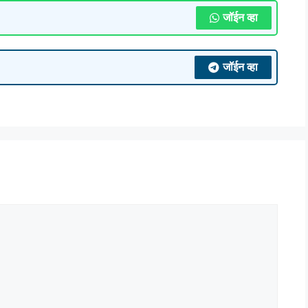
जॉईन व्हा
जॉईन व्हा