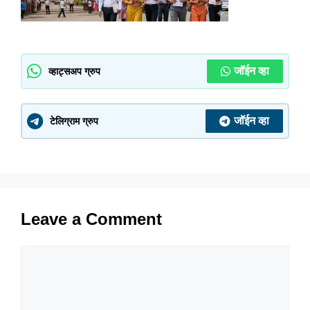
जॉईन व्हा
व्हाट्सअप ग्रुप
जॉईन व्हा
टेलिग्राम ग्रुप
Leave a Comment
Comment