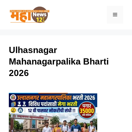
Skip
to
Menu
content
Ulhasnagar
Mahanagarpalika Bharti
2026