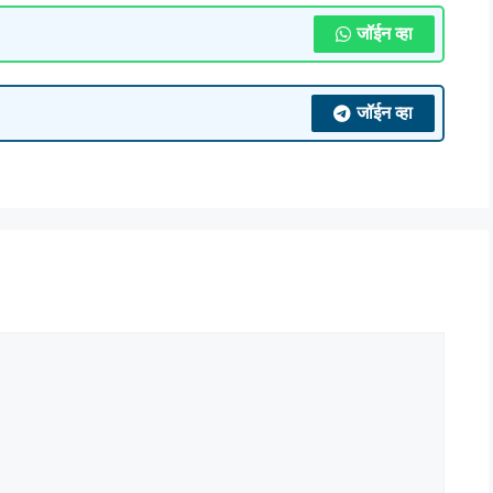
जॉईन व्हा
जॉईन व्हा