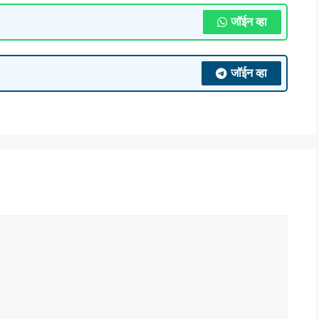
जॉईन व्हा
जॉईन व्हा