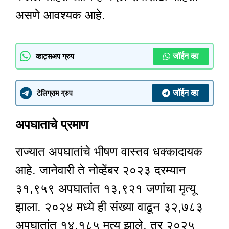
असणे आवश्यक आहे.
जॉईन व्हा
व्हाट्सअप ग्रुप
जॉईन व्हा
टेलिग्राम ग्रुप
अपघाताचे प्रमाण
राज्यात अपघातांचे भीषण वास्तव धक्कादायक
आहे. जानेवारी ते नोव्हेंबर २०२३ दरम्यान
३१,९५९ अपघातांत १३,९२१ जणांचा मृत्यू
झाला. २०२४ मध्ये ही संख्या वाढून ३२,७८३
अपघातांत १४,१८५ मृत्यू झाले, तर २०२५