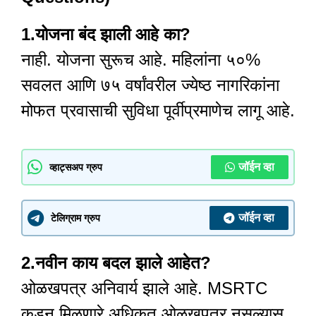
1.योजना बंद झाली आहे का?
नाही. योजना सुरूच आहे. महिलांना ५०%
सवलत आणि ७५ वर्षांवरील ज्येष्ठ नागरिकांना
मोफत प्रवासाची सुविधा पूर्वीप्रमाणेच लागू आहे.
जॉईन व्हा
व्हाट्सअप ग्रुप
जॉईन व्हा
टेलिग्राम ग्रुप
2.नवीन काय बदल झाले आहेत?
ओळखपत्र अनिवार्य झाले आहे. MSRTC
कडून मिळणारे अधिकृत ओळखपत्र नसल्यास