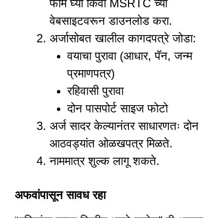
फॉर्म घ्या किंवा MSRTC च्या
वेबसाइटवरून डाउनलोड करा.
अर्जासोबत खालील कागदपत्रे जोडा:
वयाचा पुरावा (आधार, पॅन, जन्म
प्रमाणपत्र)
रहिवासी पुरावा
दोन पासपोर्ट साइज फोटो
अर्ज सादर केल्यानंतर साधारणतः दोन
आठवड्यांत ओळखपत्र मिळते.
नाममात्र शुल्क लागू शकते.
अफवांपासून सावध रहा