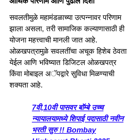
आर्थिक परिणाम आणि पुढील दिशा
सवलतीमुळे महामंडळाच्या उत्पन्नावर परिणाम
झाला असला, तरी सामाजिक कल्याणासाठी ही
योजना महत्त्वाची मानली जात आहे.
ओळखपत्रामुळे सवलतींचा अचूक हिशेब ठेवता
येईल आणि भविष्यात डिजिटल ओळखपत्र
किंवा मोबाइल अॅपद्वारे सुविधा मिळण्याची
शक्यता आहे.
7वी,10वी पासवर बॉम्बे उच्च
न्यायालयामध्ये शिपाई पदासाठी नवीन
भरती सुरु !! Bombay