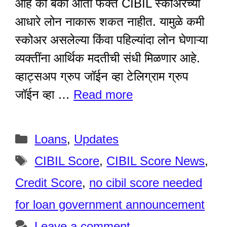
आहे की बँका आता फक्त CIBIL स्कोअरच्या
आधारे लोन नाकारू शकत नाहीत. यामुळे कमी
स्कोअर असलेल्या किंवा पहिल्यांदा लोन घेणाऱ्या
व्यक्तींना आर्थिक मदतीची संधी मिळणार आहे.
व्हाट्सअप ग्रुप जॉईन व्हा टेलिग्राम ग्रुप
जॉईन व्हा …
Read more
Categories
Loans
,
Updates
Tags
CIBIL Score
,
CIBIL Score News
,
Credit Score
,
no cibil score needed
for loan government announcement
Leave a comment