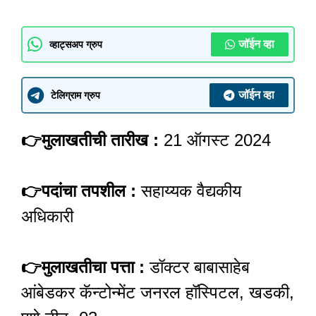
जॉईन व्हा
व्हाट्सअप ग्रुप
जॉईन व्हा
टेलिग्राम ग्रुप
👉
मुलाखतीची तारीख :
21 ऑगस्ट 2024
👉
पदांचा तपशील :
सहाय्यक वैद्यकीय
अधिकारी
👉
मुलाखतीचा पत्ता :
डॉक्टर बाबासाहेब
आंबेडकर कॅन्टोन्मेंट जनरल हॉस्पिटल, खडकी,